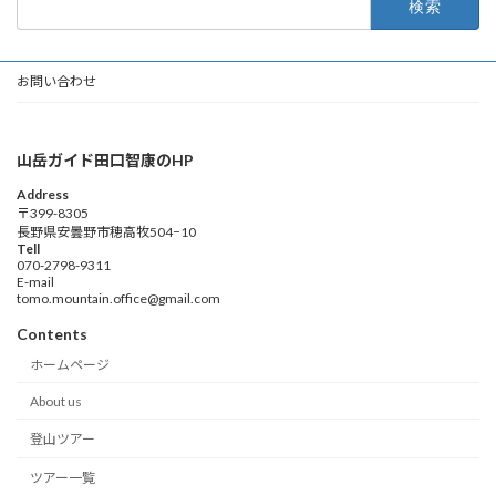
索:
お問い合わせ
山岳ガイド田口智康のHP
Address
〒399-8305
長野県安曇野市穂高牧504−10
Tell
070-2798-9311
E-mail
tomo.mountain.office@gmail.com
Contents
ホームページ
About us
登山ツアー
ツアー一覧