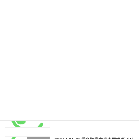
2025年12月25日
2025.12.31〜2026.1.2 厳冬期燕岳年越し
登山ツアー
ツアー
2025年12月25日
2026.1.10-12 厳冬期南アルプス塩見岳ツ
登山ツアー
アーガイド
2025年12月25日
2026.1.17-18 雪洞泊講習及び体験ツアー
登山ツアー
ガイド
2025年12月25日