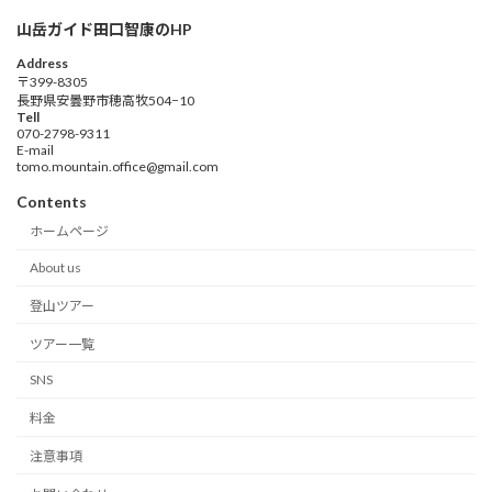
山岳ガイド田口智康のHP
Address
〒399-8305
長野県安曇野市穂高牧504−10
Tell
070-2798-9311
E-mail
tomo.mountain.office@gmail.com
Contents
ホームページ
About us
登山ツアー
ツアー一覧
SNS
料金
注意事項